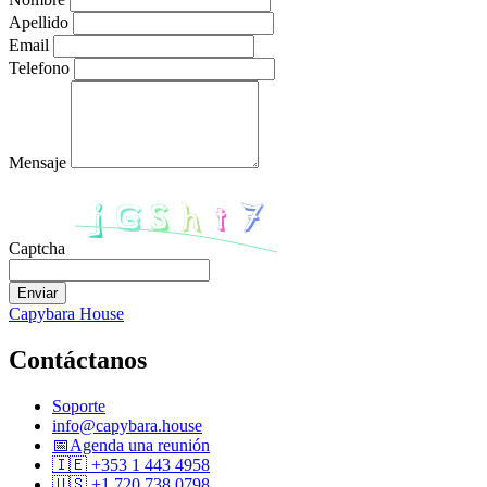
Apellido
Email
Telefono
Mensaje
Captcha
Enviar
Capybara House
Contáctanos
Soporte
info@capybara.house
📅
Agenda una reunión
🇮🇪 +353 1 443 4958
🇺🇸 +1 720 738 0798