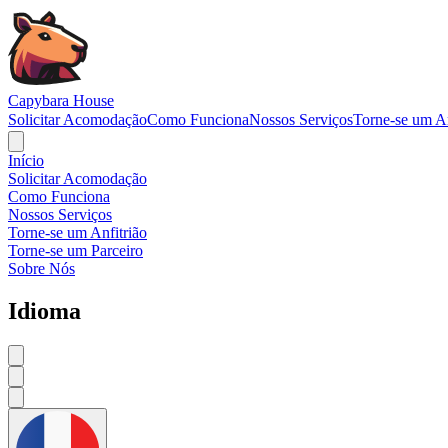
Navigated to Capybara House - Request Accommodation
Capybara House
Solicitar Acomodação
Como Funciona
Nossos Serviços
Torne-se um An
Início
Solicitar Acomodação
Como Funciona
Nossos Serviços
Torne-se um Anfitrião
Torne-se um Parceiro
Sobre Nós
Idioma