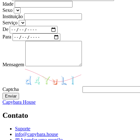
Idade
Sexo
Instituição
Serviço
De
Para
Mensagem
Captcha
Enviar
Capybara House
Contato
Suporte
info@capybara.house
📅
Agendar uma reunião