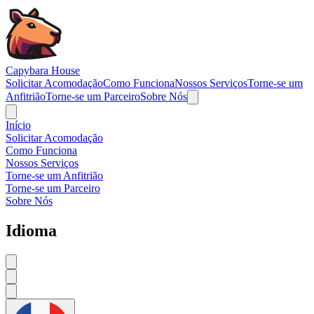
Navigated to Capybara House - Autossuficiente
Capybara House
Solicitar Acomodação
Como Funciona
Nossos Serviços
Torne-se um
Anfitrião
Torne-se um Parceiro
Sobre Nós
Início
Solicitar Acomodação
Como Funciona
Nossos Serviços
Torne-se um Anfitrião
Torne-se um Parceiro
Sobre Nós
Idioma