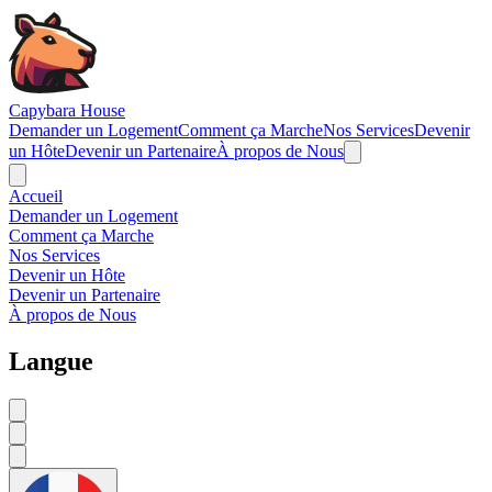
Navigated to Capybara House - Demi-Pension
Capybara House
Demander un Logement
Comment ça Marche
Nos Services
Devenir
un Hôte
Devenir un Partenaire
À propos de Nous
Accueil
Demander un Logement
Comment ça Marche
Nos Services
Devenir un Hôte
Devenir un Partenaire
À propos de Nous
Langue